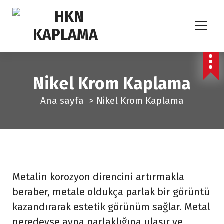
İ
ç
e
r
i
ğ
Nikel Krom Kaplama
e
Ana sayfa
>
Nikel Krom Kaplama
g
e
ç
Metalin korozyon direncini artırmakla
beraber, metale oldukça parlak bir görüntü
kazandırarak estetik görünüm sağlar. Metal
neredeyse ayna parlaklığına ulaşır ve