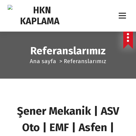
İ
ç
e
r
i
ğ
Referanslarımız
e
Ana sayfa
>
Referanslarımız
g
e
ç
Şener Mekanik | ASV
Oto | EMF | Asfen |